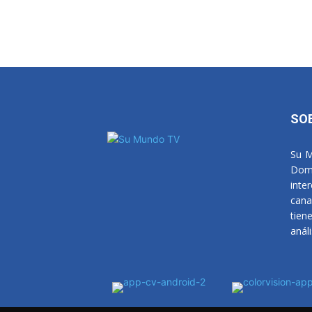
SO
Su M
Domi
inte
cana
tien
anál