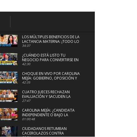
LOS MÚLTIPLES BENEFICIOS DE LA
LACTANCIA MATERNA: ¡TODO LO
QUE DEBES SABER!
34:37
¿CUÁNDO ESTÁ LISTO TU
NEGOCIO PARA CONVERTIRSE EN
FRANQUICIA?
42:30
CHOQUE EN VIVO POR CAROLINA
MEJÍA: GOBIERNO, OPOSICIÓN Y
“AGENDA SETTING”
42:35
CUATRO JUECES RECHAZAN
EVALUACIÓN Y SACUDEN LA
SUPREMA CORTE DE JUSTICIA
27:47
CAROLINA MEJÍA: ¿CANDIDATA
INDEPENDIENTE O BAJO LA
SOMBRA DE SU PADRE?
01:00:48
CIUDADANOS RETUMBAN
CACEROLAZOS CONTRA